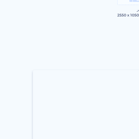
ر
2550 x 105