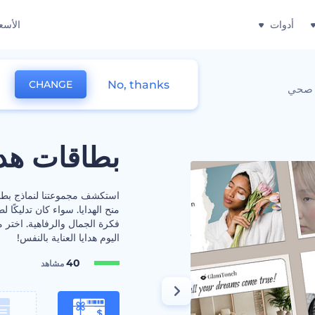
أدوات
الأسع
No, thanks
CHANGE
ع صحي
بطاقات هد
استكشف مجموعتنا لنماذج بطاق
منح الهدايا. سواء كان تدليكًا
فكرة الجمال والرفاهية. اختر
اليوم هدايا العناية بالنفس!
40
مشاهد