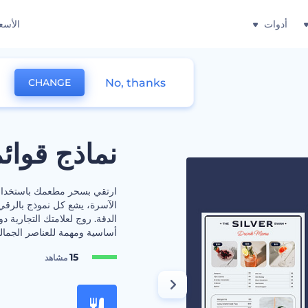
أدوات
الأسع
No, thanks
CHANGE
نماذج قوائ
ارتقي بسحر مطعمك باستخدام مج
الآسرة، يشع كل نموذج بالرقي
الدقة. روج لعلامتك التجارية د
أساسية ومهمة للعناصر الجمال
15
مشاهد