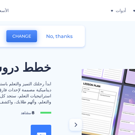
أدوات
الأسع
No, thanks
CHANGE
خطط دروس 
ابدأ رحلتك التميز والتعلم ب
ديناميكية مصممة لإحداث فارق
استراتيجيات التعلم، ستجد كل ن
والتعلم، وألهم طلابك، واكشف ع
8
مشاهد