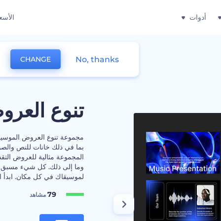
أدوات
الأسع
No, thanks
CHANGE
تنوع العرو
بما في ذلك خانات للنص والصو
المجموعة مثالية للعروض التقد
وما إلى ذلك. كل شيء مسبق ال
لموسيقاك في كل مكان. ابدأ ال
79
مشاهد