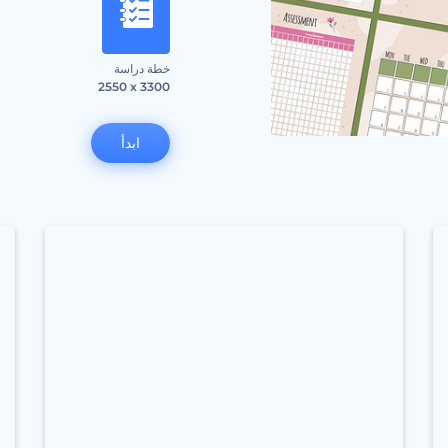
خطة دراسة
2550 x 3300
ابدأ