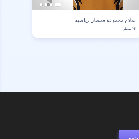
نماذج مجموعة قمصان رياضية
16 منظر
نضم