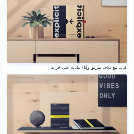
كتاب مع غلاف منزلق وإناء نباتات على خزانة