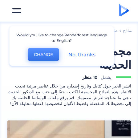
نماذج
طباعة
نماذج كتب
Would you like to change Renderforest language
to English?
مجموعة الكتب والديكورات
No, thanks
CHANGE
الحديثة
يشمل
10 منظر
انشر الخبر حول كتابك وتاريخ إصداره من خلال عناصر مرئية تجذب
الانتباه. هذه النماذج المجسمة للكتب ، جنبًا إلى جنب مع الديكور الحديث
، هي ما تحتاجه لعرض تصميمك. قم برفع ملفات الوسائط الخاصة بك
إلى تخطيطاتك المفضلة واضبط الألوان لتخصيصها. اعطها محاولة الآن!