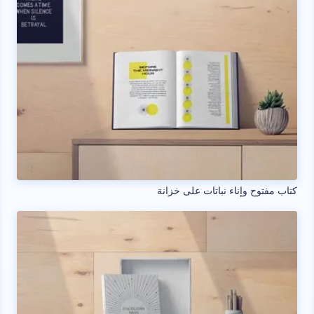
كتاب مفتوح وإناء نباتات على خزانة