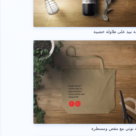
 نبيذ على طاولة خشبية
ة توتي مع مقص ومسطرة