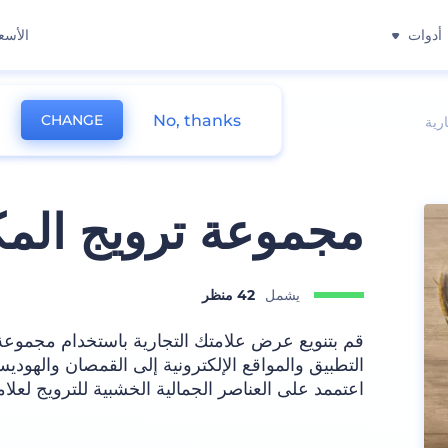
أدوات
الأسع
No, thanks
CHANGE
رية
مجموعة ترويج الم
يشمل
42 منظر
قم بتنويع عرض علامتك التجارية باستخدام مجموع
التطبيق والمواقع الإلكترونية إلى القمصان والهوديس
اعتممد على العناصر الجمالية الخشبية للترويج لعلام