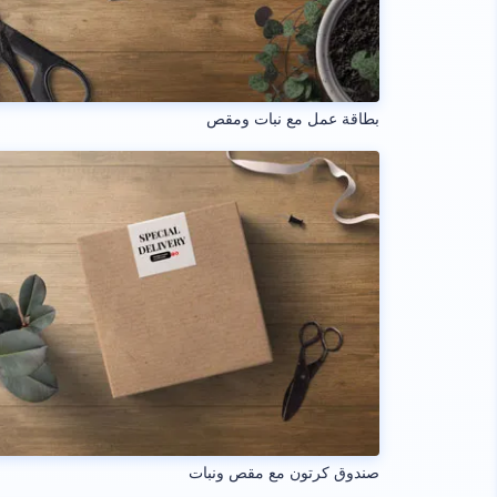
بطاقة عمل مع نبات ومقص
صندوق كرتون مع مقص ونبات