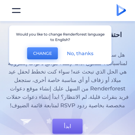
احتفل بالأحداث المهمة في حياتك بموقع
Would you like to change Renderforest language
to English?
دعوات حفلات
إلكتروني
No, thanks
CHANGE
هل سئمت من إرسال نفس الدعوات الورقية القديمة
لمناسباتك؟ ستكون أداتنا لإنشاء مواقع دعوات إلكترونية
هي الحل الذي تبحث عنه! سواء كنت تخطط لحفل عيد
ميلاد أو زفاف أو أي مناسبة خاصة أخرى، ستجعل
Renderforest من السهل عليك إنشاء موقع دعوات
فريد بنقرات قليلة. لم الانتظار؟ ابدأ إنشاء دعوات حفلات
مخصصة بخاصية ردود RSVP لمتابعة قائمة الضيوف!
ابدأ