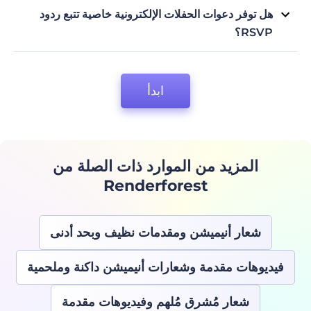
على سبيل المثال، توفر Renderforest نماذج من دعوات حفل توديع
هل توفر دعوات الحفلات الإلكترونية خاصية تتبع ردود
العزوبية على الإنترنت لدعوات حفلات الزفاف. كل ما عليك فعله هو
RSVP؟
البحث عن الدعوات الي تبحث عنها، وسوف تحصل على نماذج لمناسبات
نعم، توفر أداة إنشاء دعوات الحفلات الإلكترونية Renderforest خاصية
معينة.
تتبع ردود RSVP وإدارة قائمة الضيوف. سيجعل ذلك من السهل تتبع من
سيحضر ومن لن يحضر، مما يجعل العملية مريحة أكثر وخالية من التوتر.
ابدأ
المزيد من الموارد ذات الصلة من
Renderforest
شعار أنيميشن ومقدمات نظيف وبحد أدنى
فيديوهات مقدمة وشعارات أنيميشن داكنة وملحمية
شعار مُشرق مُلهم وفيديوهات مقدمة