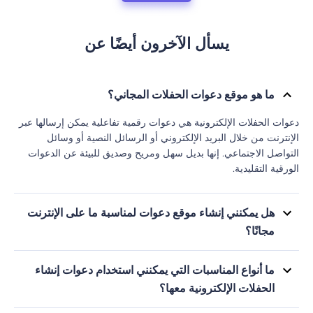
يسأل الآخرون أيضًا عن
ما هو موقع دعوات الحفلات المجاني؟
دعوات الحفلات الإلكترونية هي دعوات رقمية تفاعلية يمكن إرسالها عبر
الإنترنت من خلال البريد الإلكتروني أو الرسائل النصية أو وسائل
التواصل الاجتماعي. إنها بديل سهل ومريح وصديق للبيئة عن الدعوات
الورقية التقليدية.
هل يمكنني إنشاء موقع دعوات لمناسبة ما على الإنترنت
مجانًا؟
نعم، توجد العديد من أدوات إنشاء دعوات المناسبات المجانية على
الإنترنت، مثل Renderforest، التي تسمح لك بإنشاء وتخصيص دعواتك.
ما أنواع المناسبات التي يمكنني استخدام دعوات إنشاء
يمكنك اختيار نموذج موقع إلكتروني وإجراء التغييرات اللازمة ليناسب
الحفلات الإلكترونية معها؟
مناسبتك. لكنك ستحتاج إلى الاشتراك في الباقات المدفوعة للحصول
يمكن استخدام مواقع دعوات الحفل الإلكترونية لأي نوع من المناسبات.
على الخصائص المتقدمة.