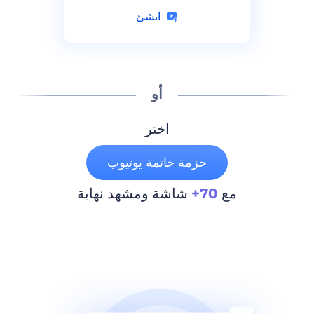
انشئ
أو
اختر
حزمة خاتمة يوتيوب
مع
70+
شاشة ومشهد نهاية