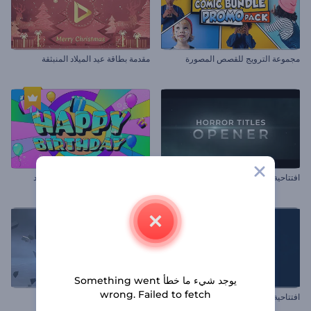
مجموعة الترويج للقصص المصورة
مقدمة بطاقة عيد الميلاد المنبثقة
افتتاحية عناوين مرعبة
حزمة المقاطع الملونة لأعياد الميلاد
يوجد شيء ما خطأ Something went
wrong. Failed to fetch
افتتاحية رمضان المبارك
إظهار الشعار الموثر