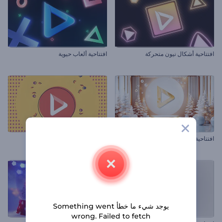
افتتاحية أشكال نيون متحركة
افتتاحية ألعاب حيوية
افتتاحية كريسماس أنيقة
شعار أنيميشن القفز ثنائي الأبعاد
يوجد شيء ما خطأ Something went
wrong. Failed to fetch