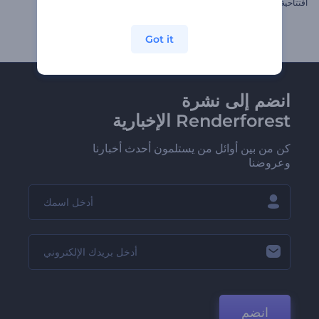
افتتاحية طاقة اليين واليانغ
عالم ثلج الكريسماس السحري
Got it
انضم إلى نشرة
Renderforest الإخبارية
كن من بين أوائل من يستلمون أحدث أخبارنا
وعروضنا
انضم