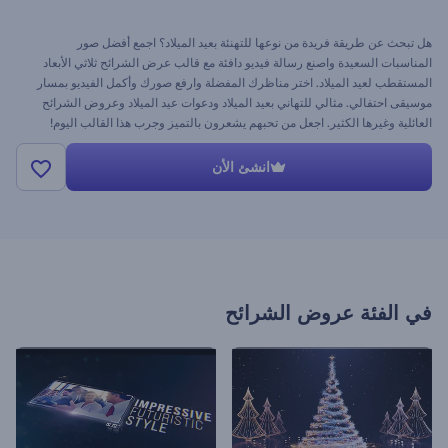
هل تبحث عن طريقة فريدة من نوعها للتهنئة بعيد الميلاد؟ اجمع أفضل صور
المناسبات السعيدة واصنع رسالة فيديو دافئة مع قالب عرض الشرائح ثلاثي الأبعاد
المستقطب لعيد الميلاد. اختر مناظرك المفضلة وارفع صورك وأكمل الفيديو بمسار
موسيقى احتفالي. مثالي للتهاني بعيد الميلاد ودعوات عيد الميلاد وعروض الشرائح
العائلية وغيرها الكثير. اجعل من تحبهم يشعرون بالتميز وجرب هذا القالب اليوم!
انشئ الأن
في الفئة
عروض الشرائح