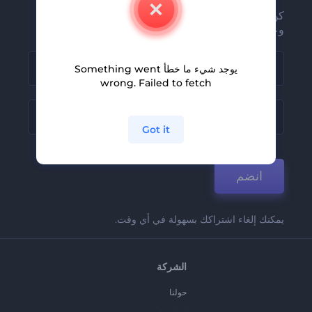
كن من بين أوائل من يستلمون أحدث أخبارنا
وعروضنا
يوجد شيء ما خطأ Something went
wrong. Failed to fetch
Got it
انضم
يمكنك إلغاء اشتراكك بسهولة في أي وقت.
الشركة
حولنا