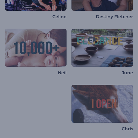
Celine
Destiny Fletcher
Neil
June
Chris