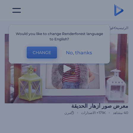
الرئيسية
قوالب
معرض صور أزهار الحديقة
Would you like to change Renderforest language
to English?
No, thanks
CHANGE
معرض صور أزهار الحديقة
40
مشاهد
171K+
الاصدارات
مرن