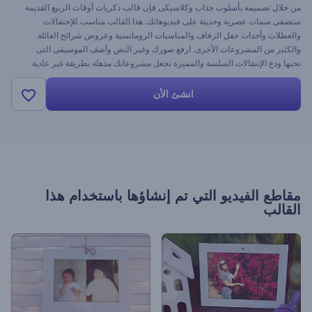
من خلال تصميمه بأسلوب جذاب وكلاسيكى فإن قالب ذكريات أوقات الربيع القديمة
ستضفى سمات عصرية وحديثة على فيديوهاتك. هذا القالب مناسب للإحتفالات
والعطلات وأحداث حفل الزفاف والمناسبات الرومانسية وعروض شرائح العائلة
والكثير من المشروعات الأخرى. ارفع صورك وغير النص وأضف الموسيقى التى
تحبها ودع الإنتقالات السلسة والمميزة تجعل مشروعاتك مذهلة بطريقة غير عادية
اليوم ودائمًا مع رندرفورست مجانًا
انشئ الأن
مقاطع الفيديو التي تم إنشاؤها باستخدام هذا
القالب