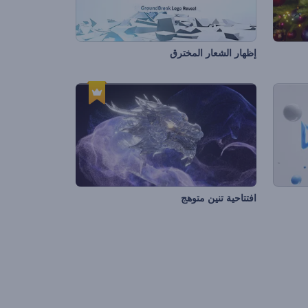
إظهار الشعار المخترق
افتتاحية تنين متوهج