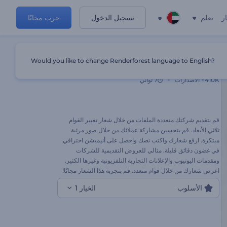
ر
تعلم
تسجيل الدخول
جرب مجانًا
Would you like to change Renderforest language to English?
شعار تغيير القوام ثلاثي الأبعاد
410K+
الاصدارات
7 ثواني
قم بتقديم شركتك متعددة الملفات من خلال شعار تغيير القوام
ثلاثي الأبعاد. قم بتحسين مشاركة عملائك من خلال صور مرئية
مبتكرة. ارفع شعارك واكتب نصك واحصل على أنيميشن احترافي
في غضون دقائق قليلة. مثالي للعروض التقديمية للشركات
ومقدمات اليوتيوب والإعلانات التجارية التلفزيونية وغيرها الكثير.
اعرض شعارك من خلال قوام متعدد. قم بتجربة هذا الشعار مجانًا!
الأسلوب
الخيار 1