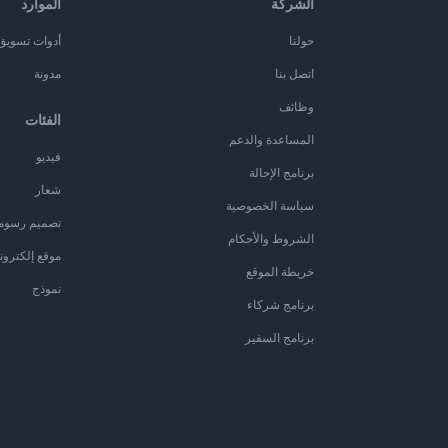
الشركة
الموارد
حولنا
أدوات تسويق ا
اتصل بنا
مدونة
وظائف
الفئات
المساعدة والدعم
فيديو
برنامج الإحالة
شعار
سياسة الخصوصية
تصميم رسوم
الشروط والأحكام
موقع إلكترون
خريطة الموقع
نموذج
برنامج شركاء
برنامج السفير