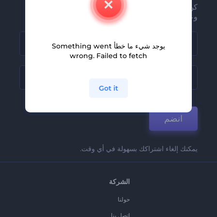
كن من بين أوائل من يستلمون أحدث أخبارنا
وعروضنا
يوجد شيء ما خطأ Something went
wrong. Failed to fetch
Got it
انضم
يمكنك إلغاء اشتراكك بسهولة في أي وقت.
الشركة
حولنا
اتصل بنا