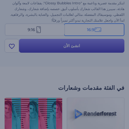
ابتكر مقدمة عصرية وناعمة مع "Glossy Bubbles Intro". بفقاعات لامعة وألوان
هادئة، سيبرز هذا القالب شعارك بأسلوب أنيق. خصصه بإضافة شعارك، وشعارك
اللفظي، وموسيقاك المفضلة. مثالي لعلامات التجميل، والعناية بالبشرة، والرفاهية.
ابدأ الآن واجعل علامتك التجارية تبدو أكثر تميزاً ورقيّاً!
9:16
16:9
انشئ الأن
في الفئة
مقدمات وشعارات