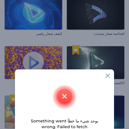
افتتاحية شعار متذبذب
كشف شعار رقمي
الكشف عن شعار العاصفة الغاضبة
مقدمة حركية لسرب الكرات
يوجد شيء ما خطأ Something went
wrong. Failed to fetch