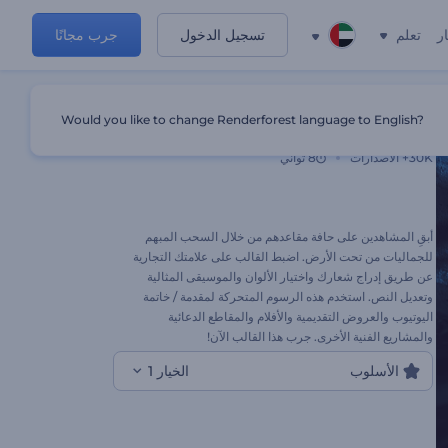
ر
تعلم
تسجيل الدخول
جرب مجانًا
Would you like to change Renderforest language to English?
شعار الهولوغرام من تحت الأرض
30K+
الاصدارات
8 ثواني
أبقِ المشاهدين على حافة مقاعدهم من خلال السحب المبهم
للجماليات من تحت الأرض. اضبط القالب على علامتك التجارية
عن طريق إدراج شعارك واختيار الألوان والموسيقى المثالية
وتعديل النص. استخدم هذه الرسوم المتحركة لمقدمة / خاتمة
اليوتيوب والعروض التقديمية والأفلام والمقاطع الدعائية
والمشاريع الفنية الأخرى. جرب هذا القالب الآن!
الأسلوب
الخيار 1