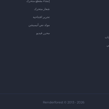
إنشاء مقطع متحرك
شعار متحرك
تحرير افتتاحية
مولد نص أنيميشن
محرر فيديو
ات
ي
Renderforest © 2013 - 2026