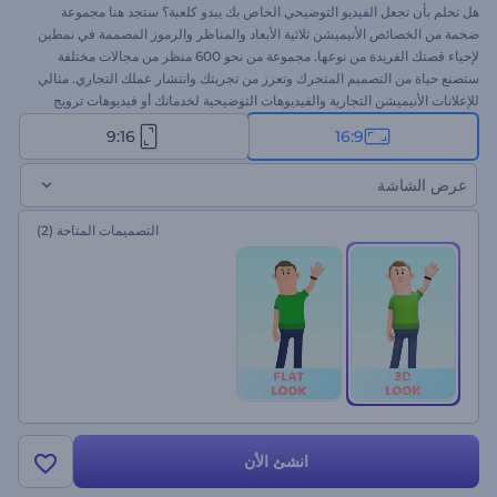
هل تحلم بأن تجعل الفيديو التوضيحي الخاص بك يبدو كلعبة؟ ستجد هنا مجموعة
ضخمة من الخصائص الأنيميشن ثلاثية الأبعاد والمناظر والرموز المصممة في نمطين
لإحياء قصتك الفريدة من نوعها. مجموعة من نحو 600 منظر من مجالات مختلفة
ستصنع حياة من التصميم المتحرك وتعزز من تجربتك وانتشار عملك التجاري. مثالي
للإعلانات الأنيميشن التجارية والفيديوهات التوضيحية لخدماتك أو فيديوهات ترويج
المنتجات والتي ستساعدك على تعزيز مبيعاتك وصنع مشروع عالي الجودة وناجح
9:16
16:9
للغاية. اختر المناظر من بين مجموعة واسعة من الفئات وغير النصوص وأضف
مسارك الموسيقى الذي ترغب فيه وقم بالإستعراض. لقد انتهيت الآن! لا تضيع
عرض الشاشة
الفرصة في تجربة مجموعة أدوات الفيديو التوضيحي ثلاثي الأبعاد اليوم!
التصميمات المتاحة
(2)
انشئ الأن