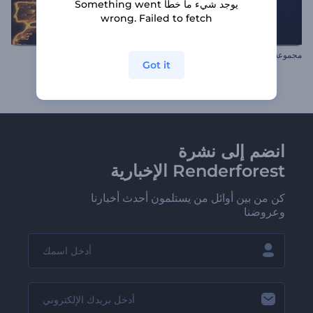
يوجد شيء ما خطأ Something went
wrong. Failed to fetch
مجموعة بث فيديوهات أفضل 10
شعار شبكة العالم
Got it
انضم إلى نشرة
Renderforest الإخبارية
كن من بين أوائل من يستلمون أحدث أخبارنا
وعروضنا