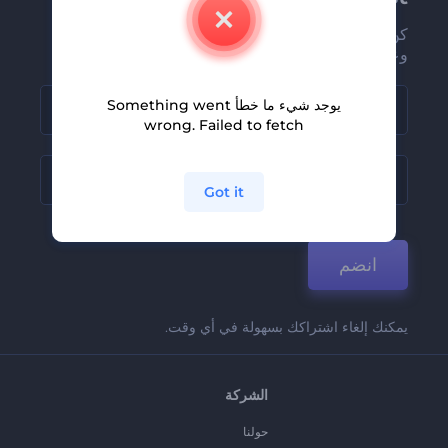
كن من بين أوائل من يستلمون أحدث أخبارنا
وعروضنا
يوجد شيء ما خطأ Something went
wrong. Failed to fetch
Got it
انضم
يمكنك إلغاء اشتراكك بسهولة في أي وقت.
الشركة
حولنا