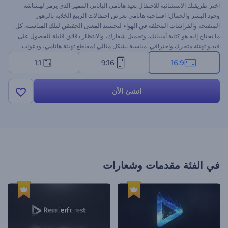
اختر طريقتك الاستثنائية للاحتفال بعيد هانامي الياباني المميز الذي يرمز لهشاشة
وجود البشر والجمال! افتتاحية هانامي تعرض احتفالات الربيع الخلابة بالزهور
المتفتحة والفراشات المحلقة في الهواء لتجسيد المعنى الحقيقي لتلك المناسبة. كل
ما تحتاج إليه هو كتابة أمنياتك، وتحميل شعارك، والانتظار دقائق قليلة للحصول على
فيديو تهنئة متحرك واحترافي. مناسبة بشكل مثالي لمقاطع تهنئة هانامي، ودعوات
الحفلات، وافتتاحيات العروض التقديمية، وغيرها الكثير. جرب الآن!
1:1
9:16
16:9
انشئ الأن
في الفئة
مقدمات وشعارات