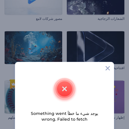
الشعارات الزجاجية
مصور شركات لامع
افتتاحية سينمائية مظلمة
الكشف عن شعار Ocean Life
يوجد شيء ما خطأ Something went
إظهار شعار المظهر السينمائي
شعار كرات الرياضة ثلاثى الأبعاد الملهم
wrong. Failed to fetch