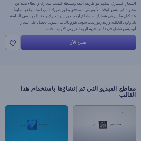
الشعار المشرق الملهم هو طريقة أنيقة وبسيطة لتقديم شعارك وإعطاء نبذة عن
محتواه فى نفس الوقت.الأنيميشن المتدفق يظهر صورك التى قمت برفعها سابقاً
بتشكيل سلس فى شعارك. ببساطة, ارفع صورك وشعارك واختر الموسيقى الخاصة
بك ولون الخلفية وريندرفورست سوف يقوم بالباقى .سوف تحصل على شعار
أنيميشن شامل فى دقائق.جربه اليوم.العروض الأولية مجانية.
انشئ الأن
مقاطع الفيديو التي تم إنشاؤها باستخدام هذا
القالب