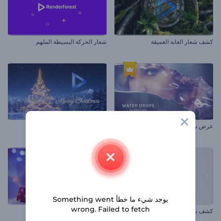
كشف شعار الغابة العميقة
شعار الحركة البسيطة الملهم
عرض شرائح قطرات الماء
افتتاحية سحر ليلة الكريسماس
يوجد شيء ما خطأ Something went
wrong. Failed to fetch
كشف شعار معماري
عالم ثلج الكريسماس السحري