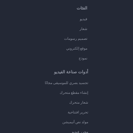
الفئات
فيديو
شعار
تصميم رسومات
موقع إلكتروني
نموذج
أدوات صناعة الفيديو
تجسيد بصري للموسيقى مجانًا
إنشاء مقطع متحرك
شعار متحرك
تحرير افتتاحية
مولد نص أنيميشن
محرر فيديو