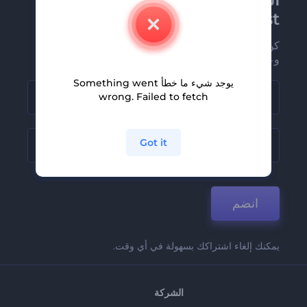
Renderforest الإخبارية
كن من بين أوائل من يستلمون أحدث أخبارنا
وعروضنا
يوجد شيء ما خطأ Something went
wrong. Failed to fetch
Got it
انضم
يمكنك إلغاء اشتراكك بسهولة في أي وقت.
الشركة