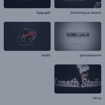
Aggrg8r
Dominique Hosch
Keith
pleasekamir
Jerry