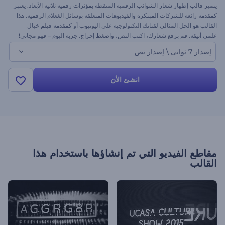
يتميز قالب إظهار شعار الشوائب الرقمية المنقطة بمؤثرات رقمية ثلاثية الأبعاد. يعتبر
كمقدمة رائعة للشركات المبتكرة والفيديوهات المتعلقة بوسائل الغعلام الرقمية. هذا
القالب هو الحل المثالي لقناتك التكنولوجية على اليوتيوب أو كمقدمة فيلم خيال
علمي أنيقة. قم برفع شعارك، اكتب النص، واضغط إخراج. جربه اليوم – قهو مجاني!
إصدار 7 ثوانى \ إصدار نص
انشئ الأن
مقاطع الفيديو التي تم إنشاؤها باستخدام هذا
القالب