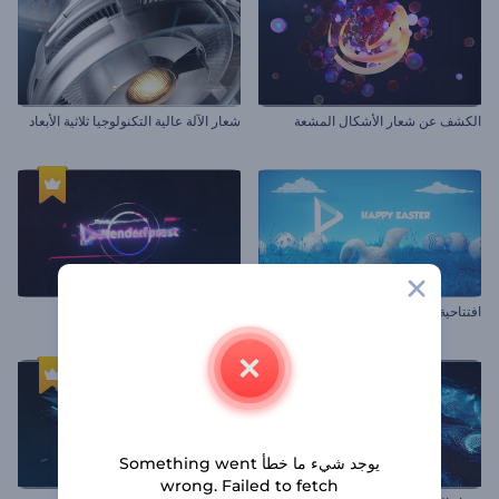
الكشف عن شعار الأشكال المشعة
شعار الآلة عالية التكنولوجيا ثلاثية الأبعاد
افتتاحية واقعية لأرنب شم النسيم
شعار العطل السريع
يوجد شيء ما خطأ Something went
wrong. Failed to fetch