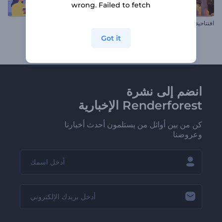
wrong. Failed to fetch
افتتاحية أجواء رمضان
مقاطع الكريسماس المبهجة
Got it
انضم إلى نشرة
Renderforest الإخبارية
كن من بين أوائل من يستلمون أحدث أخبارنا
وعروضنا