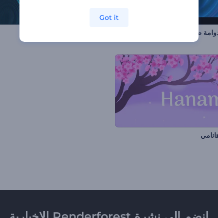
Got it
دوامة طاقة نيون
كشف شعار حلقات دوامية
هانامي
انضم إلى نشرة Renderforest الإخبارية