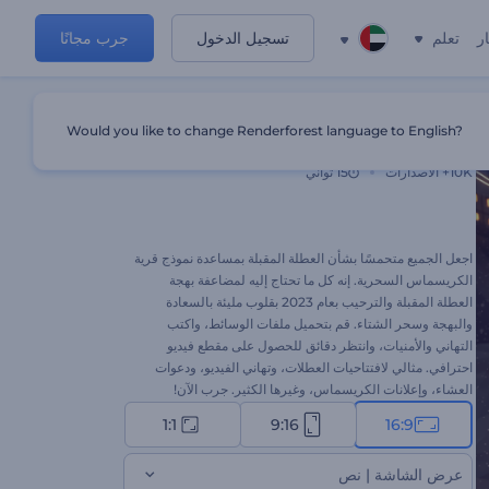
ر
تعلم
تسجيل الدخول
جرب مجانًا
Would you like to change Renderforest language to English?
قرية الكريسماس السحرية
10K+
الاصدارات
15 ثواني
اجعل الجميع متحمسًا بشأن العطلة المقبلة بمساعدة نموذج قرية
الكريسماس السحرية. إنه كل ما تحتاج إليه لمضاعفة بهجة
العطلة المقبلة والترحيب بعام 2023 بقلوب مليئة بالسعادة
والبهجة وسحر الشتاء. قم بتحميل ملفات الوسائط، واكتب
التهاني والأمنيات، وانتظر دقائق للحصول على مقطع فيديو
احترافي. مثالي لافتتاحيات العطلات، وتهاني الفيديو، ودعوات
العشاء، وإعلانات الكريسماس، وغيرها الكثير. جرب الآن!
1:1
9:16
16:9
عرض الشاشة | نص