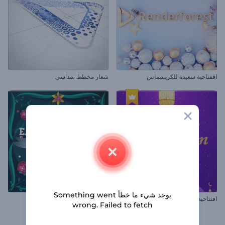
اففتاحية سعيدة للكريسماس
شعار مخطط سداسي
يوجد شيء ما خطأ Something went
افتتاحية حيوية لرمضان
افتتاحية شم النسيم الملونة
wrong. Failed to fetch