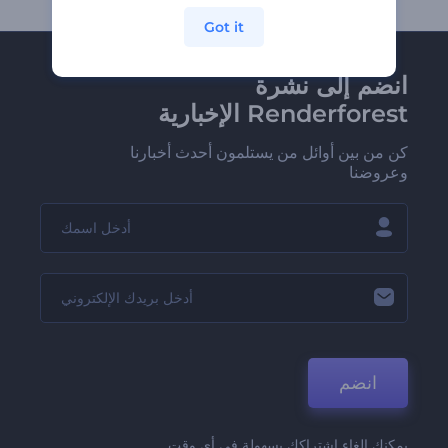
Got it
انضم إلى نشرة
Renderforest الإخبارية
كن من بين أوائل من يستلمون أحدث أخبارنا
وعروضنا
انضم
يمكنك إلغاء اشتراكك بسهولة في أي وقت.