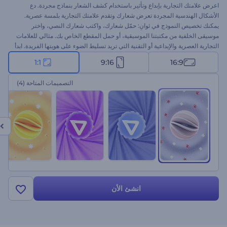
اعرض علامتك التجارية بإبداع وتأثير باستخدام كشف الشعار بنماذج مجردة. دع
الأشكال الهندسية المجردة تعرض شعارك وتقدم علامتك التجارية بلمسة عصرية.
يمكنك تخصيص النموذج في ثوانِ: حمّل شعارك، واكتب شعارك النصي، واختر
موسيقى الخلفية من مكتبتنا الموسيقية، أو حمل المقطع الخاص بك. مثالي للعلامات
التجارية العصرية والإبداعية أو التقنية التي تريد تسليط الضوء على هويتها الفريدة. ابدأ
الآن!
1:1
9:16
16:9
التصميمات المتاحة
(4)
انشئ الأن