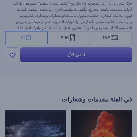
حوّل شعارك إلى رمز للمعرفة والإنجاز مع "كشف شعار التعليم". يضم هذا القالب
أدوات مدرسية، وقبعة التخرج، وأيقونات تعليمية أخرى، ما يجعله المنصة المثالية
لهوية علامتك التجارية. خصّصه بسهولة باستخدام شعارك، وشعارك التعريفي،
وموسيقى الخلفية. مثالي للمدارس، والدورات التدريبية عبر الإنترنت، والعروض
التقديمية الأكاديمية، وغيرها من المشاريع التعليمية. أنشئه الآن واترك انطباعًا لا
يُنسى لدى الطلاب، والمعلمين، وجمهورك!
1:1
9:16
16:9
انشئ الأن
في الفئة
مقدمات وشعارات