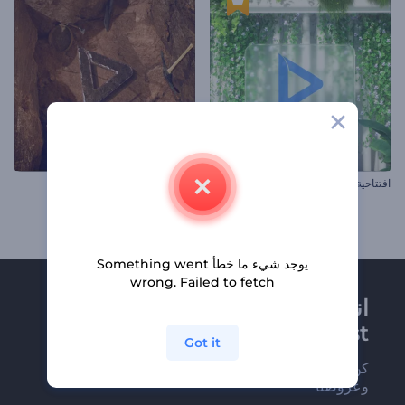
افتتاحية اللافتة الزجاجية
افتتاحية الاستكشافات الحفرية
يوجد شيء ما خطأ Something went
wrong. Failed to fetch
انضم إلى نشرة
Renderforest الإخبارية
Got it
كن من بين أوائل من يستلمون أحدث أخبارنا
وعروضنا