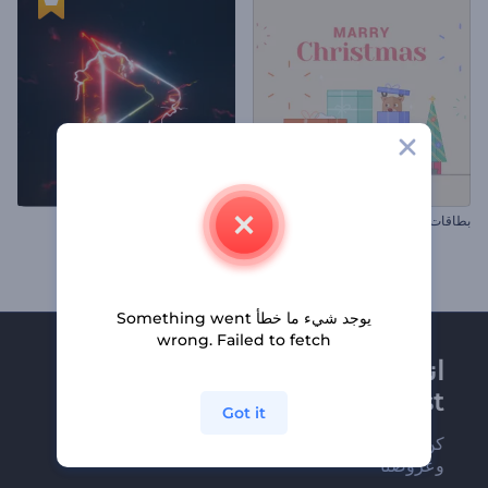
بطاقات معايدة هدايا عيد الميلاد
كشف الشعار بالشرز الكهربي
يوجد شيء ما خطأ Something went
wrong. Failed to fetch
انضم إلى نشرة
Renderforest الإخبارية
Got it
كن من بين أوائل من يستلمون أحدث أخبارنا
وعروضنا