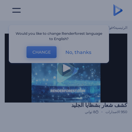
الرئيسية
قوالب
كشف شعار بشظايا الجليد
Would you like to change Renderforest language
to English?
No, thanks
CHANGE
كشف شعار بشظايا الجليد
950
الاصدارات
8 ثواني