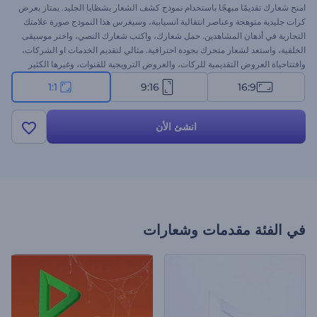
امنح شعارك تقديمًا مبهجًا باستخدام نموذج كشف الشعار بشظايا الجليد. يمتاز بعرض
كرات جليدية متوهجة وعناصر انتقالية انسيابية، وسيغرس هذا النموذج صورة علامتك
التجارية في أذهان المشاهدين. حمل شعارك، واكتب شعارك النصي، واختر موسيقى
الخلفية، واستعد لشعار متحرك بجودة احترافية. مثالي لتقديم الخدمات او الشركات،
وافتتاحياة العروض التقديمية للركات، والعروض الترويجية للقنوات، وغيرها الكثير
من المشروعات الإبداعية. ابدأ الىن!
1:1
9:16
16:9
انشئ الأن
في الفئة
مقدمات وشعارات