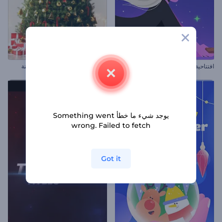
افتتاحية الهالوين السحرية
افتتاحية شجرة الكريسماس المزينة
يوجد شيء ما خطأ Something went
wrong. Failed to fetch
Got it