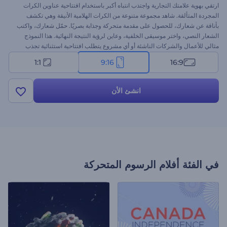
ارتقي بهوية علامتك التجارية واجتذب انتباه أكبر باستخدام افتتاحية عناوين الكرات
المجردة المتألقة. شاهد مجموعة متنوعة من الكرات الهلامية الأنيقة وهي تكشف
بأناقة عن شعارك، للحصول على مقدمة متحركة وجذابة بصريًا. حمّل شعارك، واكتب
الشعار النصي، واختر موسيقى الخلفية، وعاين لرؤية النتيجة النهائية. هذا النموذج
مثالي للأعمال والشركات الناشئة أو أي مشروع يتطلب افتتاحية استثنائية تجذب
الانتباه. ابدأ الآن لتعيين شعارك بطرق كشف متألفة تكشف عن الإبداع والتفرد!
1:1
9:16
16:9
انشئ الأن
في الفئة
أفلام الرسوم المتحركة