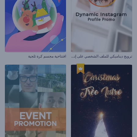
ت
رويج ديناميكي للملف الشخصي على إنستغرام
افتتاحية مجسم كرة ثلجية