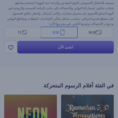
مستعد للاحتفال الاسبوعي باليوم المقدس والراحة عند اليهود؟ استخدم مقاطع
شابات شالون لمشاركة التهاني والاحتفالات إلى جانب الراحة الجسدية والروحية في
اليوم السابع للأسبوع. قم بتحميل شعارك، واكتب أمنياتك، وانتظر دقائق للحصول
على مقطع فيديو احترافي. مناسب بشكل مثالي لافتتاحيات العطلات ومقاطع التهاني
ودعوات الاحتفالات وغيرها الكثير. قم بتجربتها الآن!
1:1
9:16
16:9
انشئ الأن
في الفئة
أفلام الرسوم المتحركة