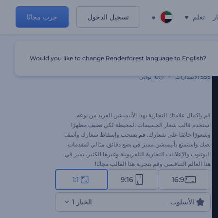
ر
تعلم
تسجيل الدخول
جرب مجانًا
Would you like to change Renderforest language to English?
شعار الجسيمات المحيطة
555
الاصدارات
10 ثواني
قم بإكمال علامتك التجارية بهذا الأنيميشن الفريد من نوعه.
استخدم قالب شعار الجسيمات المحيطة لكي تضيف مظهرًا
وشعورًا خاصًا على شعارك. قم بسحب وإسقاط شعارك وأضف
نصك واستمتع بأنيميشن مميز في بضع دقائق. مثالي لمقدمات
اليوتيوب والإعلانات التجارية التلفزيونية وغيرها الكثير. تميز في
هذا العالم التنافسي وقم بتجربة هذا القالب مجانًا!
1:1
9:16
16:9
الأسلوب
الخيار 1