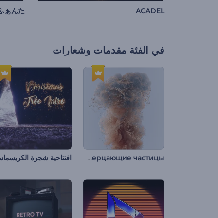
ふぁんた
ACADEL
في الفئة
مقدمات وشعارات
Анимация лого: Мерцающие частицы