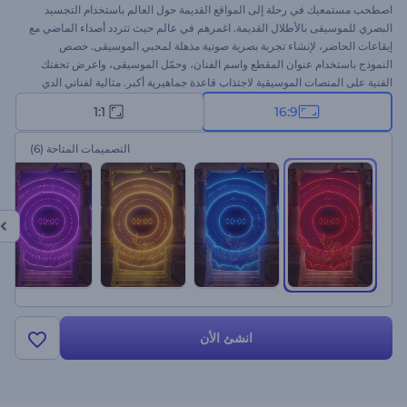
اصطحب مستمعيك في رحلة إلى المواقع القديمة حول العالم باستخدام التجسيد
البصري للموسيقى بالأطلال القديمة. اغمرهم في عالم حيث تتردد أصداء الماضي مع
إيقاعات الحاضر، لإنشاء تجربة بصرية صوتية مذهلة لمحبي الموسيقى. خصص
النموذج باستخدام عنوان المقطع واسم الفنان، وحمّل الموسيقى، واعرض تحفتك
الفنية على المنصات الموسيقية لاجتذاب قاعدة جماهيرية أكبر. مثالية لفناني الدي
جي، ومنتجي الموسيقى، أو الفنانين الراغبين في تعزيز وجود موسيقاهم. جرب الآن!
1:1
16:9
التصميمات المتاحة
(6)
انشئ الأن