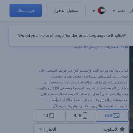
ر
تعلم
تسجيل الدخول
جرب مجانًا
Would you like to change Renderforest language to English?
تجسيد بصري دبستيب إلكتروني
18K+
الاصدارات
حتى 30 دقيقة
قم بزيادة عدد مرات البث والمشتركين في قوائم التشغيل على
خدمات بث الموسيقى بمساعدة تجسيد بصري دبستيب
الإلكتروني. إنه كل ما تحتاج إليه لجذب انتباه المستمعين إلى
إيقاعاتك الموسيقية. استخدمه للترويج لموسيقى الإلكترو والهيب
هوب والرقص على أفضل المنصات الموسيقية الرقمية. مثالي
لمجموعة من المشروعات، مثل النغمات الأحادية وإصدار
الألبومات الجديدة والترويج للأغاني، وغيرها. جربه الآن!
1:1
9:16
16:9
الأسلوب
الخيار 1