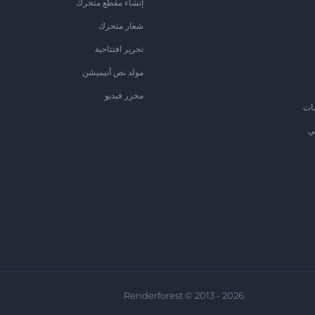
إنشاء مقطع متحرك
شعار متحرك
تحرير افتتاحية
مولد نص أنيميشن
محرر فيديو
ات
ي
Renderforest © 2013 - 2026