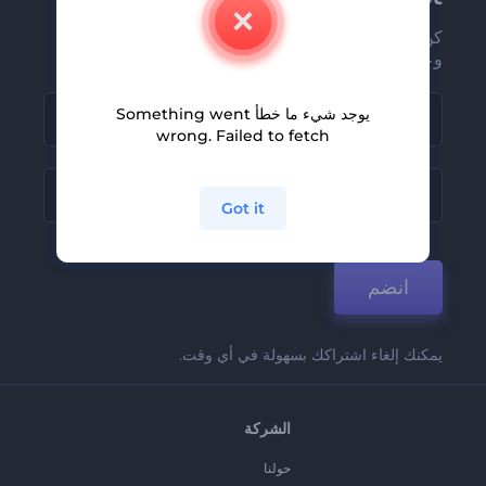
كن من بين أوائل من يستلمون أحدث أخبارنا
وعروضنا
يوجد شيء ما خطأ Something went
wrong. Failed to fetch
Got it
انضم
يمكنك إلغاء اشتراكك بسهولة في أي وقت.
الشركة
حولنا