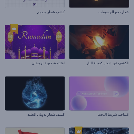
شعار دمج الجسيمات
كشف شعار مصمم
الكشف عن شعار كيمياء النار
افتتاحية حيوية لرمضان
افتتاحية شريط البحث
كشف شعار بذوبان الجليد