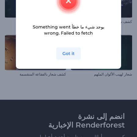
كشف شعار بالجسيمات السائلة
افتتاحية انفجار جسيمات مشعة
يوجد شيء ما خطأ Something went
wrong. Failed to fetch
Got it
شعار لهيب الألوان الملهم
كشف شعار بالفقاعة المنقسمة
انضم إلى نشرة
Renderforest الإخبارية
كن من بين أوائل من يستلمون أحدث أخبارنا