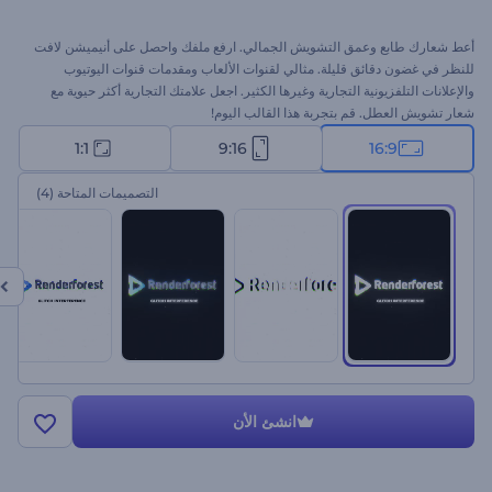
أعط شعارك طابع وعمق التشويش الجمالي. ارفع ملفك واحصل على أنيميشن لافت
للنظر في غضون دقائق قليلة. مثالي لقنوات الألعاب ومقدمات قنوات اليوتيوب
والإعلانات التلفزيونية التجارية وغيرها الكثير. اجعل علامتك التجارية أكثر حيوية مع
شعار تشويش العطل. قم بتجربة هذا القالب اليوم!
1:1
9:16
16:9
التصميمات المتاحة
(4)
انشئ الأن