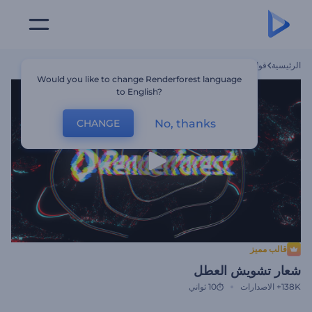
الرئيسية
قوالب
شعار تشويش العطل
Would you like to change Renderforest language
to English?
No, thanks
CHANGE
قالب مميز
شعار تشويش العطل
138K+
الاصدارات
10 ثواني