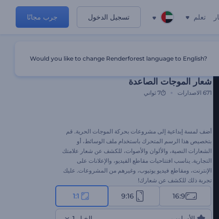
ر
تعلم
تسجيل الدخول
جرب مجانًا
Would you like to change Renderforest language to English?
قالب مميز
شعار الموجات الصاعدة
671
الاصدارات
7 ثواني
أضف لمسة إبداعية إلى مشروعات بحركة الموجات الحرية. قم
بتخصيص هذا الرسم المتحرك باستخدام ملف الوسائط، أو
الشعارات النصية، والألوان والأصوات، للكشف عن شعار علامتك
التجارية. يناسب افتتاحيات مقاطع الفيديو، والإعلانات على
الإنترنت، ومقاطع فيديو يوتيوب، وغيرهم من المشروعات. عليك
تجربة ذلك للكشف عن شعارك!
1:1
9:16
16:9
الأسلوب
الخيار 1