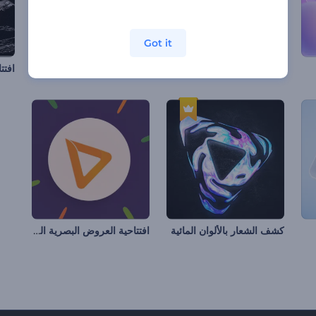
Got it
كشف شعار الخلل الوامض
شعار سحابة دخان متحركة
افتت
افتتاحية العروض البصرية الحيوية
كشف الشعار بالألوان المائية