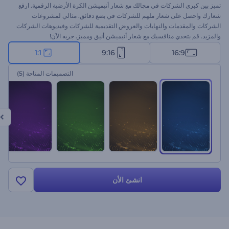
تميز بين كبرى الشركات في مجالك مع شعار أنيميشن الكرة الأرضية الرقمية. ارفع
شعارك واحصل على شعار ملهم للشركات في بضع دقائق. مثالي لمشروعات
الشركات والمقدمات والنهايات والعروض التقديمية للشركات وفيديوهات الشركات
والمزيد. قم بتحدي منافسيك مع شعار أنيميشن أنيق ومميز. جربه الآن!
1:1
9:16
16:9
التصميمات المتاحة
(5)
انشئ الأن