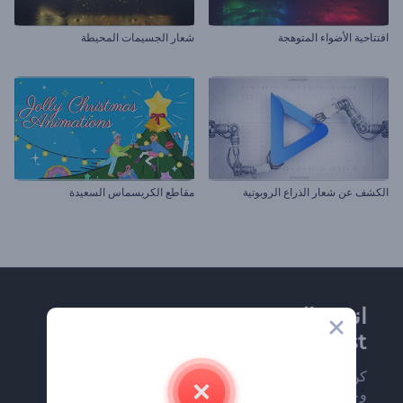
افتتاحية الأضواء المتوهجة
شعار الجسيمات المحيطة
الكشف عن شعار الذراع الروبوتية
مقاطع الكريسماس السعيدة
انضم إلى نشرة
Renderforest الإخبارية
كن من بين أوائل من يستلمون أحدث أخبارنا
وعروضنا