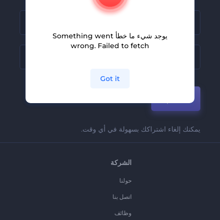
يوجد شيء ما خطأ Something went
wrong. Failed to fetch
Got it
انضم
يمكنك إلغاء اشتراكك بسهولة في أي وقت.
الشركة
حولنا
اتصل بنا
وظائف