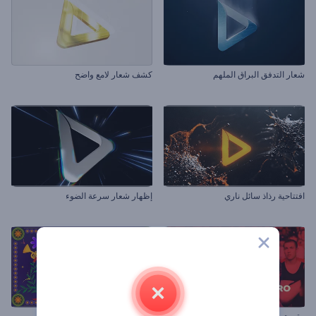
شعار التدفق البراق الملهم
كشف شعار لامع واضح
افتتاحية رذاذ سائل ناري
إظهار شعار سرعة الضوء