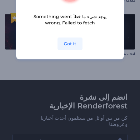
مقدمة يوتيوب سريعة
تهاني الخامس من مايو
يوجد شيء ما خطأ Something went
wrong. Failed to fetch
Got it
افتتاحية شعار متذبذب
شعار انفجار الموجة الصدمية
انضم إلى نشرة
Renderforest الإخبارية
كن من بين أوائل من يستلمون أحدث أخبارنا
وعروضنا