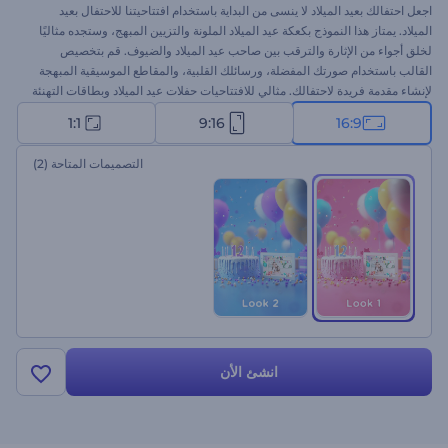
اجعل احتفالك بعيد الميلاد لا ينسى من البداية باستخدام افتتاحيتنا للاحتفال بعيد
الميلاد. يمتاز هذا النموذج بكعكة عيد الميلاد الملونة والتزيين المبهج، وستجده مثاليًا
لخلق أجواء من الإثارة والترقب بين صاحب عيد الميلاد والضيوف. قم بتخصيص
القالب باستخدام صورتك المفضلة، ورسائلك القلبية، والمقاطع الموسيقية المبهجة
لإنشاء مقدمة فريدة لاحتفالك. مثالي للافتتاحيات حفلات عيد الميلاد وبطاقات التهنئة
وفيديوهات الدعوات وما إلى ذلك. جرب الآن!
1:1
9:16
16:9
التصميمات المتاحة
(2)
انشئ الأن