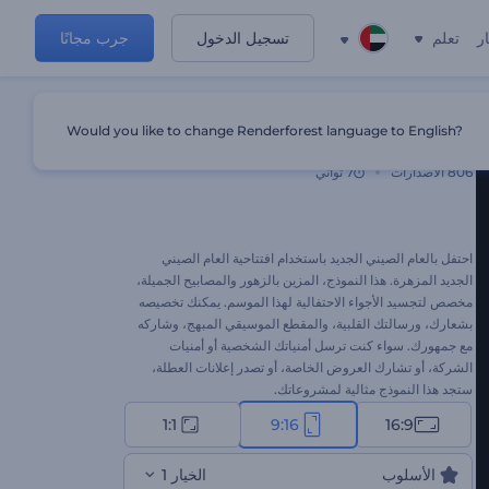
ر
تعلم
تسجيل الدخول
جرب مجانًا
Would you like to change Renderforest language to English?
افتتاحية العام الصيني الجديد المزهرة
806
الاصدارات
7 ثواني
احتفل بالعام الصيني الجديد باستخدام افتتاحية العام الصيني
الجديد المزهرة. هذا النموذج، المزين بالزهور والمصابيح الجميلة،
مخصص لتجسيد الأجواء الاحتفالية لهذا الموسم. يمكنك تخصيصه
بشعارك، ورسالتك القلبية، والمقطع الموسيقي المبهج، وشاركه
مع جمهورك. سواء كنت ترسل أمنياتك الشخصية أو أمنيات
الشركة، أو تشارك العروض الخاصة، أو تصدر إعلانات العطلة،
ستجد هذا النموذج مثالية لمشروعاتك.
1:1
9:16
16:9
الأسلوب
الخيار 1