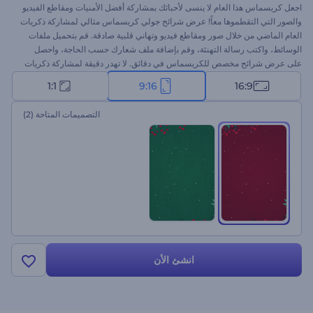
اجعل كريسماس هذا العام لا ينسى لأحبائك بمشاركة أفضل الأمنيات ومقاطع الفيديو
والصور التي التقطموها معاً! عرض شرائح جولي كريسماس مثالي لمشاركة ذكريات
العام الماضي من خلال صور ومقاطع فيديو وتهاني قلبية صادقة. قم بتحميل ملفات
الوسائط، واكتب رسالة التهنئة، وقم بإضافة ملف شعارك حسب الحاجة، واحصل
على عرض شرائح مخصص للكريسماس في دقائق. لا تهدر دقيقة لمشاركة ذكريات
العام الماضي بأفضل طريقة إبداعية. جرب الآن!
1:1
9:16
16:9
التصميمات المتاحة
(2)
انشئ الأن