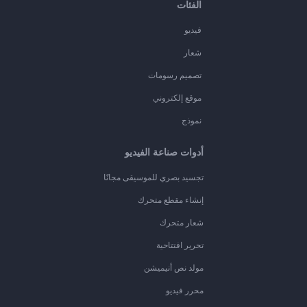
الفئات
فيديو
شعار
تصميم رسومات
موقع إلكتروني
نموذج
أدوات صناعة الفيديو
تجسيد بصري للموسيقى مجانًا
إنشاء مقطع متحرك
شعار متحرك
تحرير افتتاحية
مولد نص أنيميشن
محرر فيديو