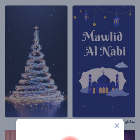
مقاطع المولد النبوي
شجرة كريسماس لولبية سحرية