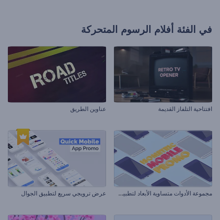
في الفئة
أفلام الرسوم المتحركة
افتتاحية التلفاز القديمة
عناوين الطريق
م
جموعة الأدوات متساوية الأبعاد لتطبيق الهاتف المحمول
عرض ترويجي سريع لتطبيق الجوال