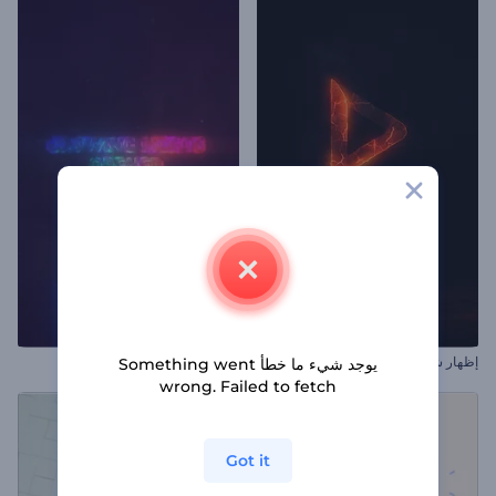
إظهار شعار نيران التنين
افتتاحية الأضواء المتوهجة
يوجد شيء ما خطأ Something went
wrong. Failed to fetch
Got it