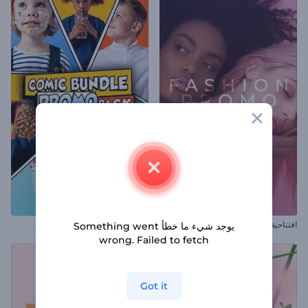
افتتاحية ترويج الموضة
مجموعة الترويج للقصص المصورة
يوجد شيء ما خطأ Something went
wrong. Failed to fetch
Got it