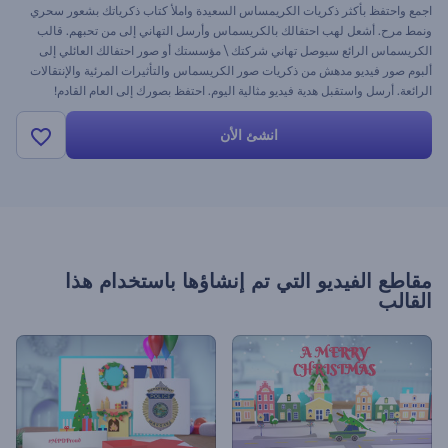
اجمع واحتفظ بأكثر ذكريات الكريمساس السعيدة واملأ كتاب ذكرياتك بشعور سحري
ونمط مرح. أشعل لهب احتفالك بالكريسماس وأرسل التهاني إلى من تحبهم. قالب
الكريسماس الرائع سيوصل تهاني شركتك \ مؤسستك أو صور احتفالك العائلي إلى
ألبوم صور فيديو مدهش من ذكريات صور الكريسماس والتأثيرات المرئية والإنتقالات
الرائعة. أرسل واستقبل هدية فيديو مثالية اليوم. احتفظ بصورك إلى العام القادم!
انشئ الأن
مقاطع الفيديو التي تم إنشاؤها باستخدام هذا
القالب