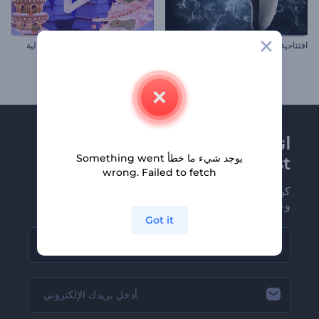
افتتاحية جهاز تحكم بالألعاب
افتتاحية إكليل الكريسماس الاحتفالية
انضم إلى نشرة
يوجد شيء ما خطأ Something went
Renderforest الإخبارية
wrong. Failed to fetch
كن من بين أوائل من يستلمون أحدث أخبارنا
وعروضنا
Got it