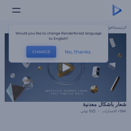
الرئيسية
قوالب
شعار بأشكال معدنية
Would you like to change Renderforest language
to English?
No, thanks
CHANGE
شعار بأشكال معدنية
36K+
الاصدارات
10 ثواني