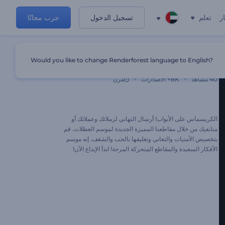
ر
تعلم
تسجيل الدخول
جرب مجانًا
Would you like to change Renderforest language to English?
مجموعة مقاطع متحركة للكريسماس
40
مشاهد
8K+
الاصدارات
مرن
الكريسماس على الأبواب! أرسال التهاني لزملائك وعملائك أو
متابعيك من خلال مقاطعنا المميزة الجديدة لموسم العطلات. قم
بتخصيص الأمنيات والتعاني وتغليفها بالحب والشغف. إنه موسم
الأفكار السعيدة والمقاطع المتحركة المرحة! ابدأ الإبداع الآن!