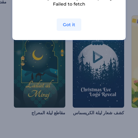
مجموعة رسوم متحركة لعيد الهالوين
مقاطع شابات شالوم
Failed to fetch
Got it
كشف شعار ليلة الكريسماس
مقاطع ليلة المعراج